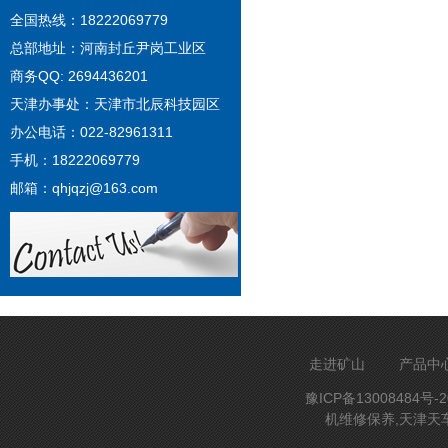
全国热线：18222069779
总部地址：河南封丘尹岗工业区
商务QQ: 2694436201
天津办事处：天津市北辰科技园区
办公电话：022-82961311
手机：18222069779
邮箱：qhjqzj@163.com
走进矿山
产品中
豫ICP备13008484号-2
机维修保养,天津