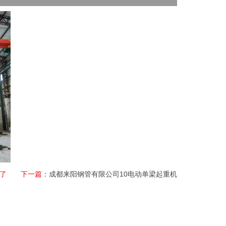
了
下一篇：
成都来阳钢管有限公司10电动单梁起重机