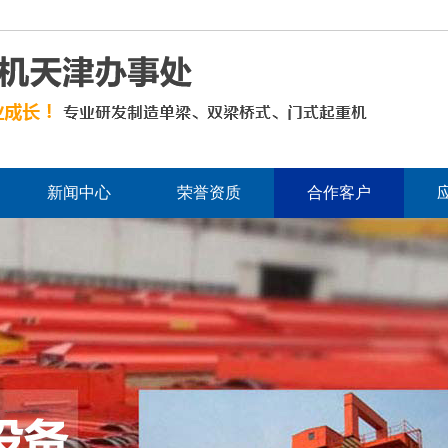
新闻中心
荣誉资质
合作客户