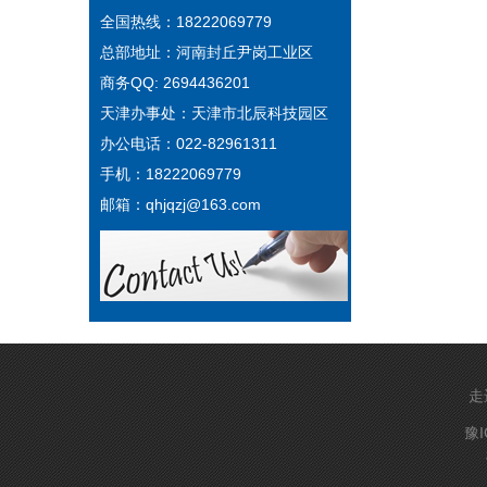
全国热线：18222069779
总部地址：河南封丘尹岗工业区
商务QQ: 2694436201
天津办事处：天津市北辰科技园区
办公电话：022-82961311
手机：18222069779
邮箱：qhjqzj@163.com
走
豫I