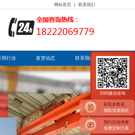
网站首页
|
联系我们
应用行业
发货动态
联系我们
扫码微信咨询
获取参数表
领取优惠报价
预约实地考察
免费定制方案