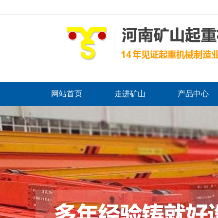
网站首页
走进矿山
产品中心
免责声明