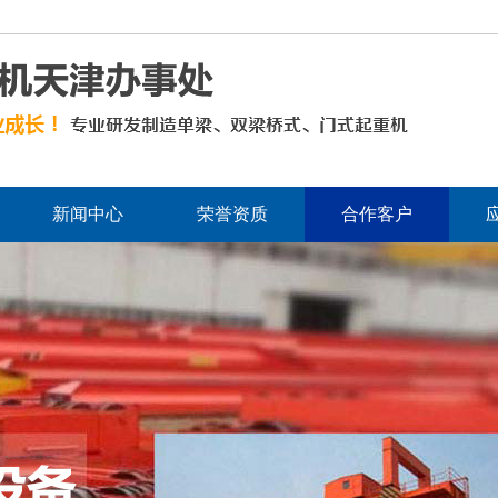
新闻中心
荣誉资质
合作客户