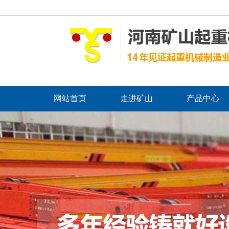
网站首页
走进矿山
产品中心
免责声明