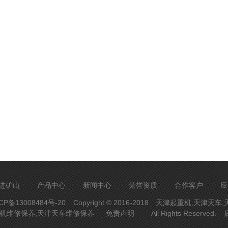
进矿山
产品中心
新闻中心
荣誉资质
合作客户
应
CP备13008484号-20
Copyright © 2016-2018 天津起重机,
机维修保养,天津天车维修保养
免责声明
All Rights Reserved.